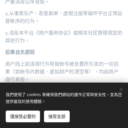
严重违背公序良俗。
4.从事黑灰产、恶意刷单、虚假注册等破坏平台正常运
营秩序的行为。
5.违反本平台《用户服务协议》或相关社区管理规定的
其他行为。
后果自负原则
用户因上述违规行为导致帐号被处置所引发的一切后
果（如帐号内数据、虚拟财产的清空等），均由用户
自行承担。
11.2用戶申请、提出账号注销
我們使用了 cookies 來確保我們網站的運作正常與安全性，並為您
提供最佳的使用體驗。
账号注销需要注意以下重要事项：
1.没有进行中的交易。
僅接受必要的
接受全部
立即開始
免費建立您的網站！
2.目前因订单交易产生的争议，仍再处理中。