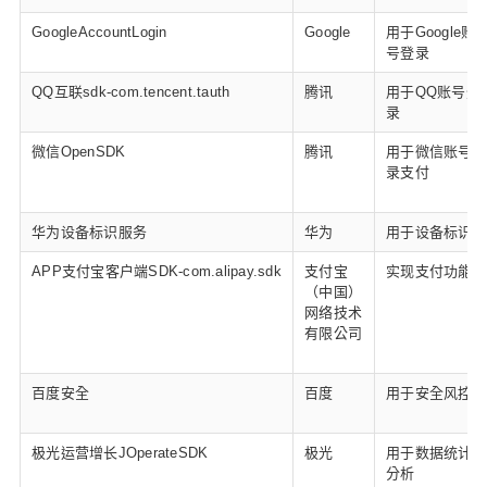
GoogleAccountLogin
Google
用于Google账
号登录
QQ互联sdk-com.tencent.tauth
腾讯
用于QQ账号登
录
微信OpenSDK
腾讯
用于微信账号登
录支付
华为设备标识服务
华为
用于设备标识
APP支付宝客户端SDK-com.alipay.sdk
支付宝
实现支付功能
（中国）
网络技术
有限公司
百度安全
百度
用于安全风控
极光运营增长JOperateSDK
极光
用于数据统计和
分析