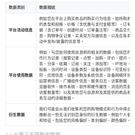
数据类别
数据描述
例如您在平台上购买商品的购买行为信息，如所购商
的类型和规格、价格（含优惠与支付金额等）、订单
平台活动信息
据（含订单号、创建时间、订单备注等）、商品交付
息、购物争议记录、买卖双方沟通信息，以及在各类
动中发布/披露的信息等。
例如，与您如何使用自游邦的相关的数据，包括您的
作行为记录（搜索记录、点赞、加购、评价、提问、
答、分享、收藏、订阅、关注、添加等）、IP地址、
贴板、访问时间、设备类型、设备标识符、可变标识
平台使用数据
符、应用信息、设备参数及系统信息、设备网络环境
运营商信息、广播组件信息、服务日志、访客数据（
览器软件、操作系统、软件和硬件属性、浏览的页面
访客数量等）以及其他您与自游邦及其提供的商品和
务互动的详细数据。
我们可能会从我们收集的您的购物模式和行为中得出
衍生数据
推断出一些无法识别您身份的衍生数据，例如个人偏
和特征，包括您的风格偏好、类别偏好、颜色偏好。
2.2 从第三方获取的数据